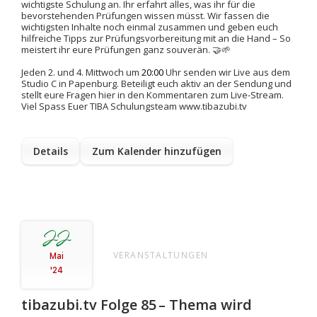
wichtigste Schulung an. Ihr erfahrt alles, was
ihr
für
die
bevorstehende
n
Prüfung
en
wissen
müsst
. Wir fassen die
wichtigsten
Inhalte
noch einmal zusammen und geben
euch
hilfreiche
Tipps
zur Prüfungsvorbereitung mit an die Hand – So
meistert
ihr
eure
Prüfungen ganz souverän.
🤝
🌱
Jeden 2. und 4. Mittwoch um
20:00
Uhr senden wir Live aus dem
Studio C in Papenburg. Beteiligt euch aktiv an der Sendung und
stellt eure Fragen hier in den Kommentaren zum Live-Stream.
Viel Spass Euer TIBA Schulungsteam www.tibazubi.tv
Details
Zum Kalender hinzufügen
22
VERANSTALTUNGEN
Mai
'24
tibazubi.tv Folge 85 – Thema wird