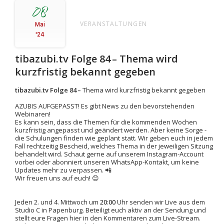
08
VERANSTALTUNGEN
Mai
'24
tibazubi.tv Folge 84 – Thema wird
kurzfristig bekannt gegeben
tibazubi.tv Folge
84
–
Thema wird kurzfristig bekannt gegeben
AZUBIS AUFGEPASST! Es gibt News zu den bevorstehenden
Webinaren!
Es kann sein, dass die Themen für die kommenden Wochen
kurzfristig angepasst und geändert werden. Aber keine Sorge -
die Schulungen finden wie geplant statt. Wir geben euch in jedem
Fall rechtzeitig Bescheid, welches Thema in der jeweiligen Sitzung
behandelt wird. Schaut gerne auf unserem Instagram-Account
vorbei oder abonniert unseren WhatsApp-Kontakt, um keine
Updates mehr zu verpassen. 📲
Wir freuen uns auf euch! 😊
Jeden 2. und 4. Mittwoch um
20:00
Uhr senden wir Live aus dem
Studio C in Papenburg. Beteiligt euch aktiv an der Sendung und
stellt eure Fragen hier in den Kommentaren zum Live-Stream.