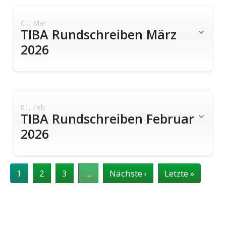
01, Mar
TIBA Rundschreiben März
2026
01, Feb
TIBA Rundschreiben Februar
2026
Seitennummerierung
1
2
3
…
Nächste ›
Nächste
Letzte »
Letzte
Seite
Seite