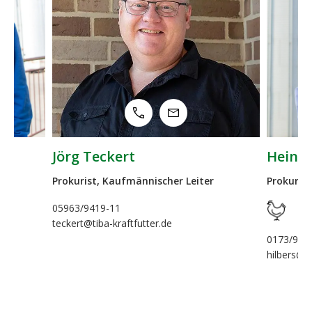
Heino Hilbers
nischer Leiter
Prokurist, Leiter Vertrieb Geflügel
ter.de
0173/9437708
hilbers@tiba-kraftfutter.de