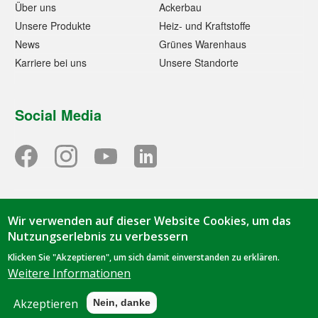
Über uns
Ackerbau
Unsere Produkte
Heiz- und Kraftstoffe
News
Grünes Warenhaus
Karriere bei uns
Unsere Standorte
Social Media
Wir verwenden auf dieser Website Cookies, um das
© 2023 - Tihen GmbH & Co. KG | TIBA-Kraftfutter | Oorstraße
Nutzungserlebnis zu verbessern
1 | 49844 Bawinkel | Tel.
05963 9419-0
|
info@tiba-
Klicken Sie "Akzeptieren", um sich damit einverstanden zu erklären.
kraftfutter.de
Weitere Informationen
Datenschutz
|
Impressum
Akzeptieren
Nein, danke