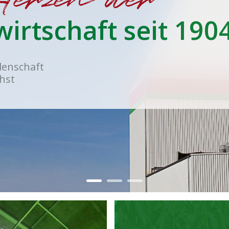
irtschaft seit 1904
denschaft
hst