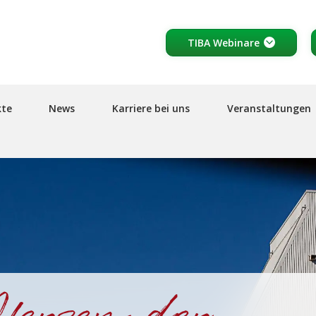
Header
TIBA Webinare
top
links
kte
News
Karriere bei uns
Veranstaltungen
erzen der