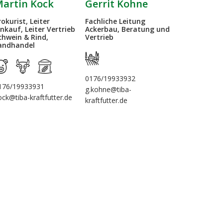
Oliver Pe
artin Kock
Gerrit Kohne
Ansprechpartn
rokurist, Leiter
Fachliche Leitung
Haselünne-El
inkauf, Leiter Vertrieb
Ackerbau, Beratung und
chwein & Rind,
Vertrieb
andhandel
05961-365
0176/19933932
perk@tiba-kraf
176/19933931
g.kohne@tiba-
ock@tiba-kraftfutter.de
kraftfutter.de