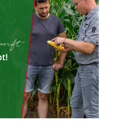
unft
t!