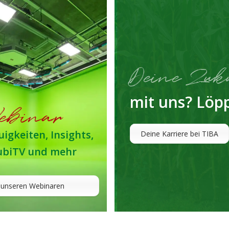
Deine Zuk
mit uns? Löpp
ebinar
igkeiten, Insights,
Deine Karriere bei TIBA
ubiTV und mehr
 unseren Webinaren