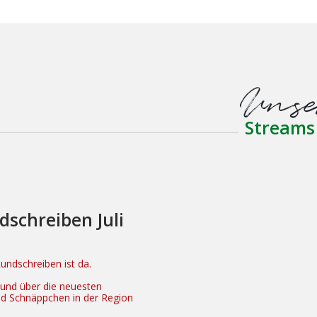
Unse
Streams
dschreiben Juli
ndschreiben ist da.
n und über die neuesten
nd Schnäppchen in der Region