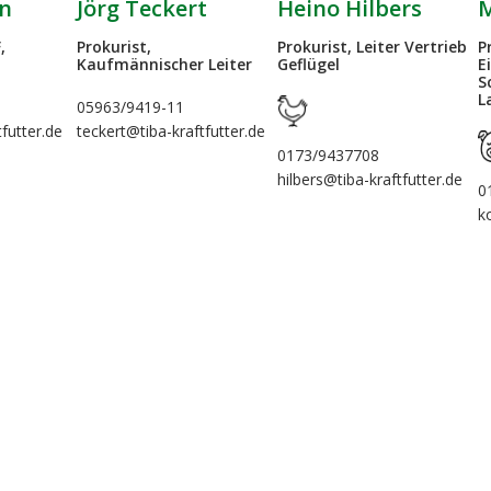
Jörg Teckert
Heino Hilbers
M
en
Prokurist,
Prokurist, Leiter Vertrieb
P
,
Kaufmännischer Leiter
Geflügel
E
S
L
05963/9419-11
teckert@tiba-kraftfutter.de
tfutter.de
0173/9437708
hilbers@tiba-kraftfutter.de
0
k