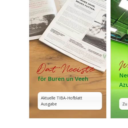
W
Dat Neeiste
Neu
för Buren un Veeh
Az
Aktuelle TIBA-Hofblatt
Ausgabe
Zu