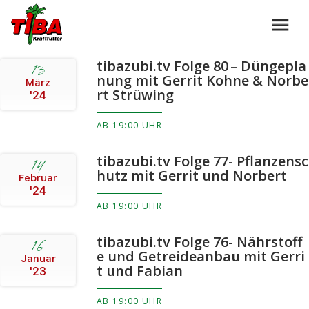
tibazubi.tv Folge 80 – Düngepla
13
nung mit Gerrit Kohne & Norbe
März
rt Strüwing
'24
AB 19:00 UHR
tibazubi.tv Folge 77- Pflanzensc
14
hutz mit Gerrit und Norbert
Februar
'24
AB 19:00 UHR
tibazubi.tv Folge 76- Nährstoff
16
e und Getreideanbau mit Gerri
Januar
t und Fabian
'23
AB 19:00 UHR